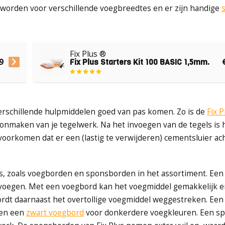
 worden voor verschillende voegbreedtes en er zijn handige
s
Fix Plus ®
9
Fix Plus Starters Kit 100 BASIC 1,5mm.
erschillende hulpmiddelen goed van pas komen. Zo is de
Fix P
oonmaken van je tegelwerk. Na het invoegen van de tegels is 
oorkomen dat er een (lastig te verwijderen) cementsluier ach
res, zoals voegborden en sponsborden in het assortiment. Een
voegen. Met een voegbord kan het voegmiddel gemakkelijk e
rdt daarnaast het overtollige voegmiddel weggestreken. Ee
 en een
zwart voegbord
voor donkerdere voegkleuren. Een s