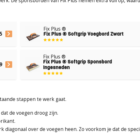
werk. De sponsborden van Fix Plus nemen extra vuil op, waar
Fix Plus ®
5
Fix Plus ® Softgrip Voegbord Zwart
Fix Plus ®
Fix Plus ® Softgrip Sponsbord
9
Ingesneden
staande stappen te werk gaat.
g dat de voegen droog zijn.
brikant.
k diagonaal over de voegen heen. Zo voorkom je dat de speci