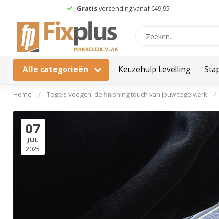
Gratis
verzending vanaf €49,95
Alle categorieën
Keuzehulp Levelling
Sta
Home
/
Tegels voegen: de finishing touch van jouw tegelwerk
/
07
JUL
2025