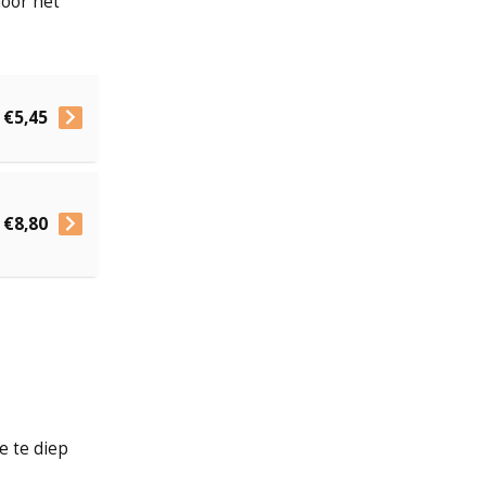
door het
€5,45
€8,80
e te diep