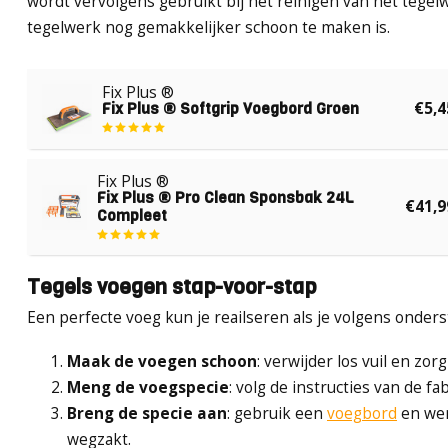
wordt vervolgens gebruikt bij het reinigen van het tegel
tegelwerk nog gemakkelijker schoon te maken is.
Fix Plus ®
Fix Plus ® Softgrip Voegbord Groen
€5,4
Fix Plus ®
Fix Plus ® Pro Clean Sponsbak 24L
€41,9
Compleet
Tegels voegen stap-voor-stap
Een perfecte voeg kun je reailseren als je volgens onder
Maak de voegen schoon
: verwijder los vuil en zor
Meng de voegspecie
: volg de instructies van de fa
Breng de specie aan
: gebruik een
voegbord
en wer
wegzakt.