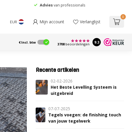
Advies
van professionals
0
Mijn account
Verlanglijst
EUR
9.3
€
Incl. btw
3708
beoordelingen
Recente artikelen
02-02-2026
Het Beste Levelling Systeem is
uitgebreid
07-07-2025
Tegels voegen: de finishing touch
van jouw tegelwerk