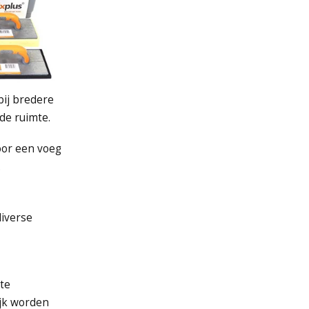
bij bredere
de ruimte.
oor een voeg
.
diverse
 te
ijk worden