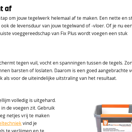
t af
e stap om jouw tegelwerk helemaal af te maken. Een nette en 
gt ook de levensduur van jouw tegelwand of -vloer. Of je nu ee
 juiste voeggereedschap van Fix Plus wordt voegen een stuk
eschermt tegen vuil, vocht en spanningen tussen de tegels. Z
unnen barsten of loslaten. Daarom is een goed aangebrachte 
ls voor de uiteindelijke uitstraling van het resultaat.
lijm volledig is uitgehard.
 in de voegen zit. Gebruik
g netjes vrij te maken
ltechniek
vind je
s te verlijmen en te