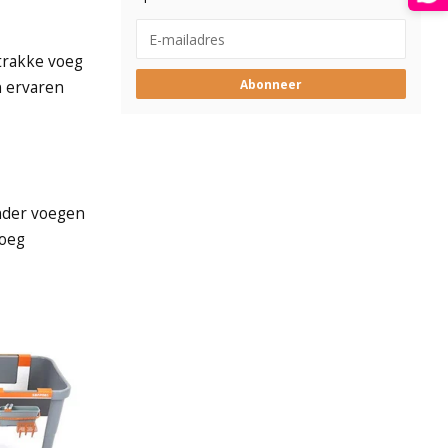
strakke voeg
Abonneer
n ervaren
onder voegen
voeg