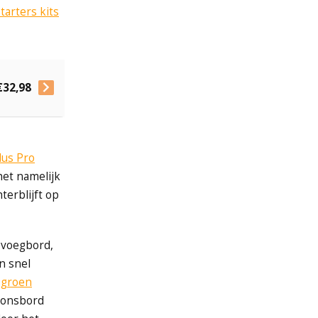
tarters kits
€32,98
lus Pro
het namelijk
terblijft op
 voegbord,
n snel
n
groen
ponsbord