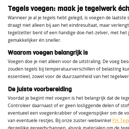
Tegels voegen: maak je tegelwerk éch
Wanneer je al je tegels hebt gelegd, is voegen de laatst
draagt niet alleen bij aan het eindresultaat, maar verlen
tegelzetter bent of een handige doe-het-zelver, met het
gemakkelijker én sneller.
Waarom voegen belangrijk is
Voegen doe je niet alleen voor de uitstraling. De voeg b
zouden tegels bij temperatuurverschillen of belasting k
essentieel, zowel voor de duurzaamheid van het tegelwerk a
De juiste voorbereiding
Voordat je begint met voegen is het belangrijk dat de tegel
Controleer daarnaast of er geen losliggende delen of stof
eventueel een voegenkrabber of voegenspijker om de voe
van eventuele restjes. Bij onze zuster-webwinkel
PH Tege
dergelijke gereedschappen, alsook materialen om de tegel