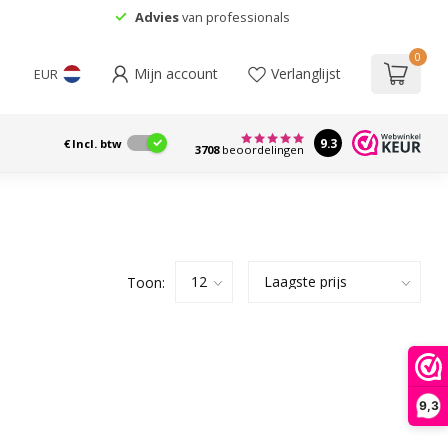
Advies
van professionals
0
Mijn account
Verlanglijst
EUR
9.3
€
Incl. btw
3708
beoordelingen
Toon:
9,3