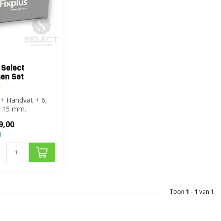
 Select
en Set
+ Handvat + 6,
n 15 mm.
9,00
d
Toon
1
-
1
van 1