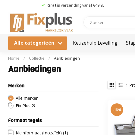
Gratis
verzending vanaf €49,95
Alle categorieën
Keuzehulp Levelling
Sta
Home
/
Collectie
/
Aanbiedingen
Aanbiedingen
1
Pr
Merken
Alle merken
Fix Plus ®
-13%
Formaat tegels
Kleinformaat (mozaïek)
(1)