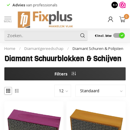
Advies
van professionals
9.3
0
MENU
€
Incl. btw
Home
/
Diamantgereedschap
/
Diamant Schuren & Polijsten
Diamant Schuurblokken & Schijven
Filters