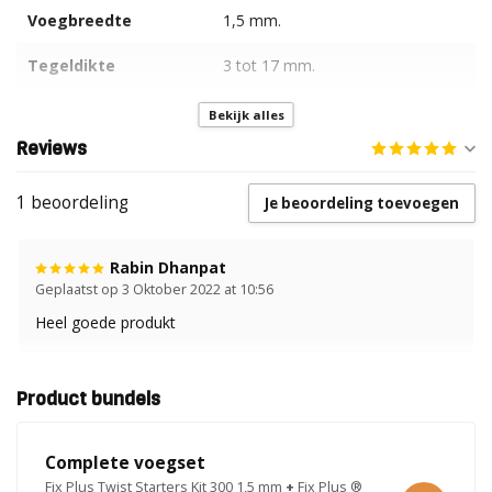
Voegbreedte
1,5 mm.
Tegeldikte
3 tot 17 mm.
Geschikt voor
Bekijk alles
vloertegels
Reviews
Geschikt voor
1 beoordeling
wandtegels
Je beoordeling toevoegen
Rabin Dhanpat
Geplaatst op 3 Oktober 2022 at 10:56
Heel goede produkt
Product bundels
Complete voegset
Fix Plus Twist Starters Kit 300 1,5 mm
+
Fix Plus ®