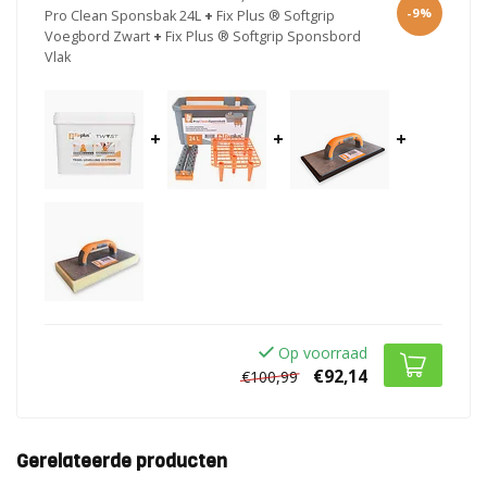
-9%
Pro Clean Sponsbak 24L
+
Fix Plus ® Softgrip
Voegbord Zwart
+
Fix Plus ® Softgrip Sponsbord
Vlak
+
+
+
Op voorraad
€92,14
€100,99
Gerelateerde producten