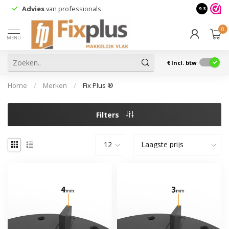
Advies
van professionals
9.3
0
MENU
€
Incl. btw
Home
/
Merken
/
Fix Plus ®
Filters