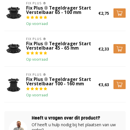
FIX PLUS ®
Geert Gesquiere
Fix Plus ® Tegeldrager Start
Verstelbaar 65 - 100 mm
€2,75
Geplaatst op 17 Juni 2023 at 10:25
Top kwaliteit !
Op voorraad
FIX PLUS ®
Fix Plus ® Tegeldrager Start
Verstelbaar 45 - 65 mm
€2,33
Op voorraad
FIX PLUS ®
Fix Plus ® Tegeldrager Start
Verstelbaar 100 - 160 mm
€3,63
Op voorraad
Heeft u vragen over dit product?
Of heeft u hulp nodig bij het plaatsen van uw
order?