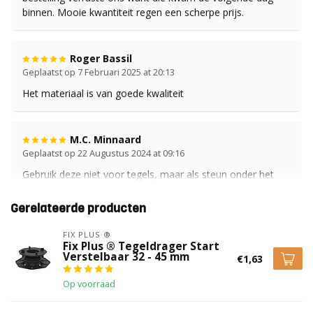
binnen. Mooie kwantiteit regen een scherpe prijs.
Roger Bassil
Geplaatst op 7 Februari 2025 at 20:13
Het materiaal is van goede kwaliteit
M.C. Minnaard
Geplaatst op 22 Augustus 2024 at 09:16
Gebruik deze niet voor tegels, maar als steun onder het
trapje van onze camper. Dan wiebelt de camper niet zo bij
het in- en uitstappen.
Gerelateerde producten
FIX PLUS ®
Fix Plus ® Tegeldrager Start
Wf De ruiter
Verstelbaar 32 - 45 mm
€1,63
Geplaatst op 14 Maart 2024 at 12:54
Harstikkegoed
Op voorraad