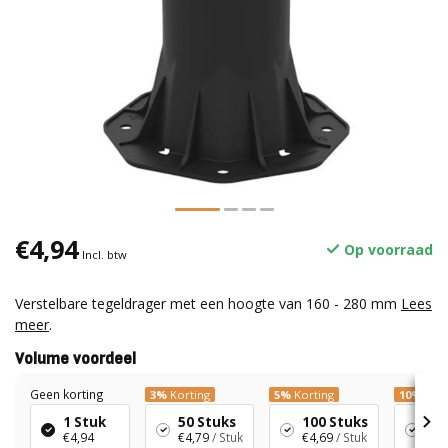
€4,94
Op voorraad
Incl. btw
Verstelbare tegeldrager met een hoogte van 160 - 280 mm
Lees
meer
.
Volume voordeel
Geen korting
3%
Korting
5%
Korting
10%
Kort
1 Stuk
50 Stuks
100 Stuks
15
€4,94
€4,79
/ Stuk
€4,69
/ Stuk
€4,