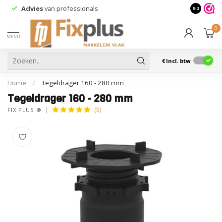
Advies
van professionals
9.3
0
MENU
€
Incl. btw
Home
/
Tegeldrager 160 - 280 mm
Tegeldrager 160 - 280 mm
(5)
FIX PLUS ®