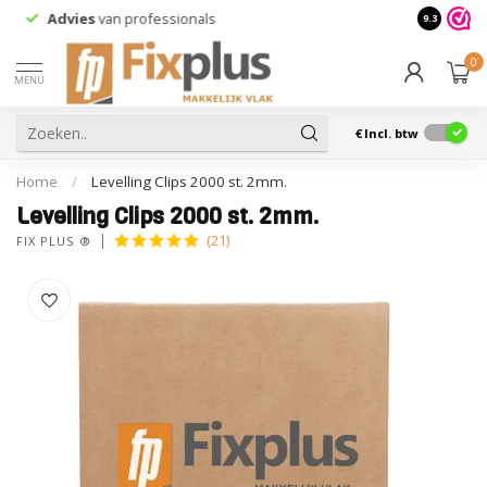
Advies
van professionals
9.3
0
MENU
€
Incl. btw
Home
/
Levelling Clips 2000 st. 2mm.
Levelling Clips 2000 st. 2mm.
(21)
FIX PLUS ®