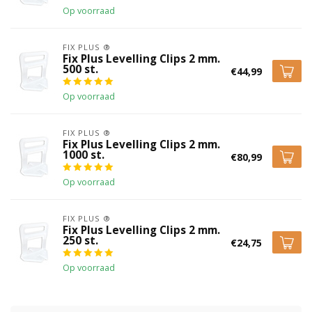
Doet wat het moet doen. Sterk en van goede kwaliteit.
Op voorraad
FIX PLUS ®
Kevin Strube
Fix Plus Levelling Clips 2 mm.
Geplaatst op 19 Januari 2022 at 16:19
500 st.
€44,99
Materiaal is heel degelijk
Op voorraad
Kevin Briene
FIX PLUS ®
Fix Plus Levelling Clips 2 mm.
Geplaatst op 27 December 2021 at 18:15
1000 st.
€80,99
Het is een super systeem zelfs voor de doe het zelver
Op voorraad
Jeffrey Van der kroft
FIX PLUS ®
Geplaatst op 1 December 2021 at 12:24
Fix Plus Levelling Clips 2 mm.
250 st.
€24,75
Super goed
Op voorraad
Leo M.
Geplaatst op 8 April 2021 at 12:04