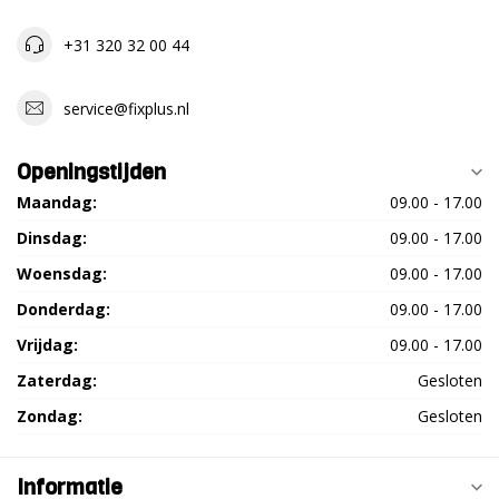
zou ik nog graag grotere verpakkingseenheid zien van bijv
5000 stuks
+31 320 32 00 44
service@fixplus.nl
Eli
Geplaatst op 19 November 2015 at 14:14
Openingstijden
"Snelle levering
Maandag:
09.00 - 17.00
Dinsdag:
09.00 - 17.00
v Dijk
Geplaatst op 28 Oktober 2015 at 13:31
Woensdag:
09.00 - 17.00
"Met een verpakking van 2000 st. zou mijn voorkeur er
Donderdag:
09.00 - 17.00
naar uit gaan om het bv . in 2 zakken van 1000st te doen.
Vrijdag:
09.00 - 17.00
Of zakken van 500 st. Dan pak je een zak en neem je dat
mee
Zaterdag:
Gesloten
Zondag:
Gesloten
Informatie