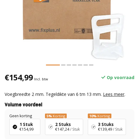
€154,99
Op voorraad
Incl. btw
Voegbreedte 2 mm. Tegeldikte van 6 tm 13 mm.
Lees meer
.
Volume voordeel
Geen korting
5%
Korting
10%
Korting
1 Stuk
2 Stuks
3 Stuks
€154,99
€147,24
/ Stuk
€139,49
/ Stuk