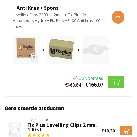
+ Anti Kras + Spons
Levelling Clips 2000 st. 2mm.
+
Fix Plus ®
-2%
Serge Moolenaar
Handspons Hydro
+
Fix Plus AS100 Anti Kras 100
Geplaatst op 3 Mei 2023 at 12:30
stuks
De beste die er zijn
+
+
raf Janssen
Geplaatst op 6 Oktober 2022 at 17:54
prima kwaliteit
Op voorraad
€166,07
€168,84
Gerco Horsman
Geplaatst op 26 September 2022 at 12:51
Prima product
Gerelateerde producten
FIX PLUS ®
J Grashuis
Fix Plus Levelling Clips 2 mm.
100 st.
€10,30
Geplaatst op 12 Juli 2022 at 18:43