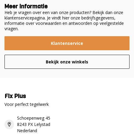
Meer informatie
van den bossche
Heb je vragen over een van onze producten? Bekijk dan onze
Geplaatst op 30 Augustus 2017 at 11:52
klantenservicepagina. Je vindt hier onze bedrijfsgegevens,
informatie over voorwaarden en antwoorden op veelgestelde
"zeer eenvoudig mee te weken zeer goedlevering 1 dag te
vragen.
laat
Klantenservice
De Bruin
Geplaatst op 22 Augustus 2017 at 22:11
Bekijk onze winkels
Geweldig om mee te werken. Het op dezelfde hoogte
krijgen van grote tegels is nu een makkie. Super goed
systeem. Eenvoudig om mee te werken. Iedereen kan nu
makkelijk zelf tegelen.
Fix Plus
Voor perfect tegelwerk
tegelzet en afmontagebedrijf K.Broos
Geplaatst op 20 Mei 2017 at 05:15
Schoepenweg 45
perfect om mee te werken vooral voor de grotere
8243 PX Lelystad
formaten tegels.- teveel lijm gelijk met spons uit de voeg
Nederland
weghalen- maar geen te schrale lijmkam gebruikenalleen