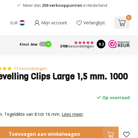
Advies
van professionals
0
Mijn account
Verlanglijst
EUR
9.3
€
Incl. btw
3708
beoordelingen
13 beoordelingen
evelling Clips Large 1,5 mm. 1000
Op voorraad
. Tegeldikte van 8 tot 16 mm.
Lees meer
.
Toevoegen aan winkelwagen