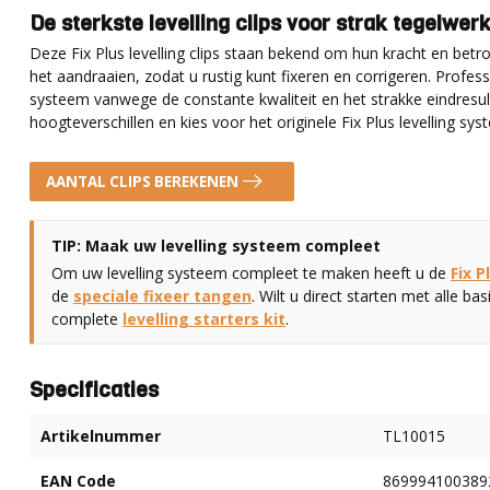
De sterkste levelling clips voor strak tegelwer
Deze Fix Plus levelling clips staan bekend om hun kracht en betro
het aandraaien, zodat u rustig kunt fixeren en corrigeren. Profess
systeem vanwege de constante kwaliteit en het strakke eindresul
hoogteverschillen en kies voor het originele Fix Plus levelling sy
AANTAL CLIPS BEREKENEN
TIP: Maak uw levelling systeem compleet
Om uw levelling systeem compleet te maken heeft u de
Fix 
de
speciale fixeer tangen
. Wilt u direct starten met alle b
complete
levelling starters kit
.
Specificaties
Artikelnummer
TL10015
EAN Code
869994100389