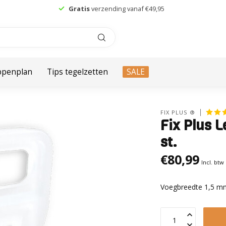
Meer dan
250 verkooppunten
in Nederland
ppenplan
Tips tegelzetten
SALE
FIX PLUS ®
Fix Plus L
st.
€80,99
Incl. btw
Voegbreedte 1,5 mm