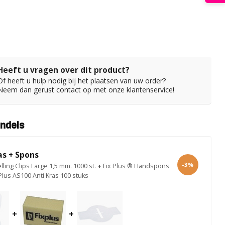
Heeft u vragen over dit product?
Of heeft u hulp nodig bij het plaatsen van uw order?
Neem dan gerust contact op met onze klantenservice!
ndels
as + Spons
-3%
elling Clips Large 1,5 mm. 1000 st.
+
Fix Plus ® Handspons
 Plus AS100 Anti Kras 100 stuks
+
+