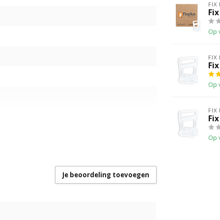
FIX
Fix
Op 
FIX
Fix
Op 
FIX
Fix
Op 
Je beoordeling toevoegen