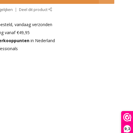
elijken
Deel dit product
besteld, vandaag verzonden
ng vanaf €49,95
verkooppunten
in Nederland
essionals
9,3