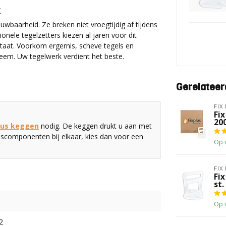
k
uwbaarheid. Ze breken niet vroegtijdig af tijdens
ionele tegelzetters kiezen al jaren voor dit
taat. Voorkom ergernis, scheve tegels en
steem. Uw tegelwerk verdient het beste.
Gerelateer
FIX
Fix
200
Plus keggen
nodig. De keggen drukt u aan met
asiscomponenten bij elkaar, kies dan voor een
Op 
FIX
Fix
st.
Op 
2