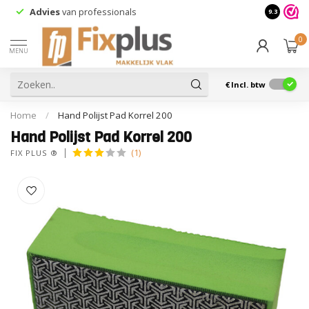
Advies
van professionals
9.3
0
MENU
€
Incl. btw
Home
/
Hand Polijst Pad Korrel 200
Hand Polijst Pad Korrel 200
(1)
FIX PLUS ®