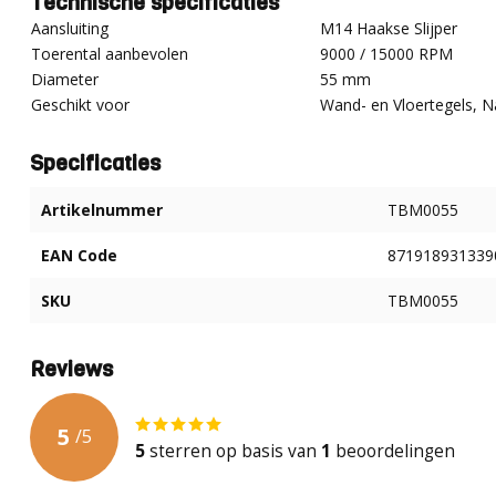
Technische specificaties
Aansluiting
M14 Haakse Slijper
Toerental aanbevolen
9000 / 15000 RPM
Diameter
55 mm
Geschikt voor
Wand- en Vloertegels, N
Specificaties
Artikelnummer
TBM0055
EAN Code
871918931339
SKU
TBM0055
Reviews
5
/
5
5
sterren op basis van
1
beoordelingen