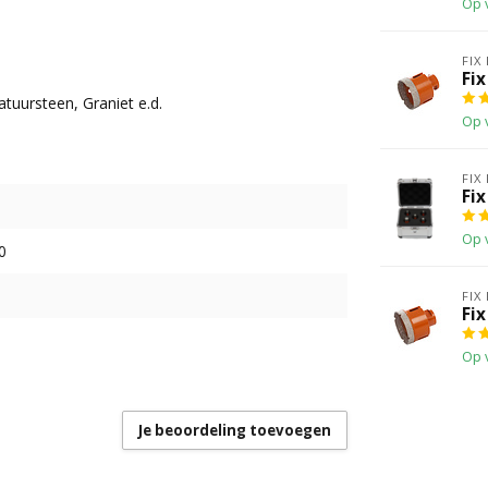
Op 
FIX
Fi
atuursteen, Graniet e.d.
Op 
FIX
Fi
Op 
0
FIX
Fi
Op 
Je beoordeling toevoegen