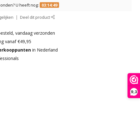
zonden? U heeft nog:
03:14:48
elijken
Deel dit product
besteld, vandaag verzonden
ng vanaf €49,95
verkooppunten
in Nederland
essionals
9,3