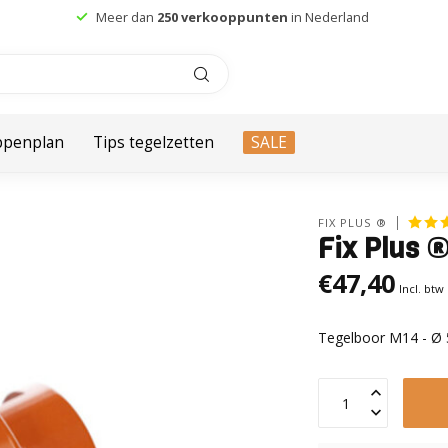
Meer dan
250 verkooppunten
in Nederland
ppenplan
Tips tegelzetten
SALE
FIX PLUS ®
Fix Plus 
€47,40
Incl. btw
Tegelboor M14 - Ø 