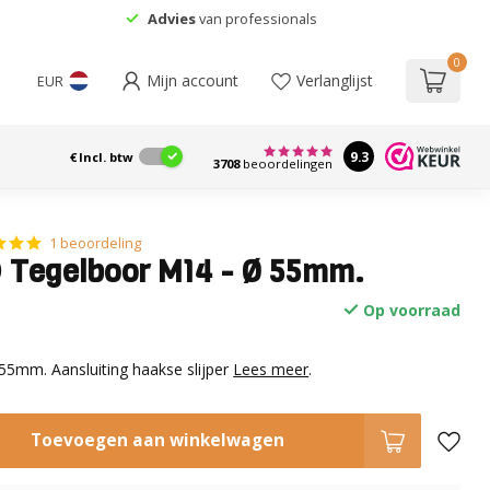
Advies
van professionals
0
Mijn account
Verlanglijst
EUR
9.3
€
Incl. btw
3708
beoordelingen
1 beoordeling
® Tegelboor M14 - Ø 55mm.
Op voorraad
55mm. Aansluiting haakse slijper
Lees meer
.
Toevoegen aan winkelwagen