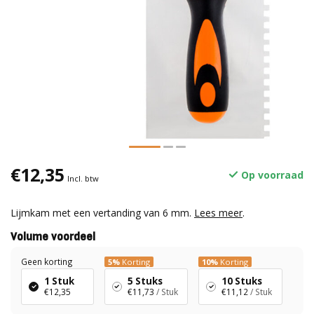
€12,35
Op voorraad
Incl. btw
Lijmkam met een vertanding van 6 mm.
Lees meer
.
Volume voordeel
Geen korting
5%
Korting
10%
Korting
1 Stuk
5 Stuks
10 Stuks
€12,35
€11,73
/ Stuk
€11,12
/ Stuk