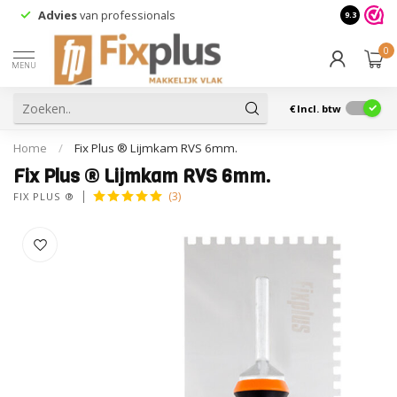
Advies
van professionals
9.3
0
MENU
€
Incl. btw
Home
/
Fix Plus ® Lijmkam RVS 6mm.
Fix Plus ® Lijmkam RVS 6mm.
(3)
FIX PLUS ®