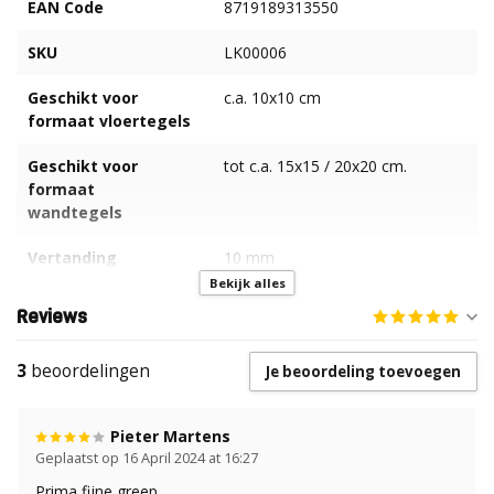
EAN Code
8719189313550
SKU
LK00006
Geschikt voor
c.a. 10x10 cm
formaat vloertegels
Geschikt voor
tot c.a. 15x15 / 20x20 cm.
formaat
wandtegels
Vertanding
10 mm
Bekijk alles
Materiaal
Hoogwaardig RVS
Reviews
Formaat
28 x 13 cm
3
beoordelingen
Je beoordeling toevoegen
Type greep
Softgrip
Pieter Martens
Geplaatst op 16 April 2024 at 16:27
Prima fijne greep