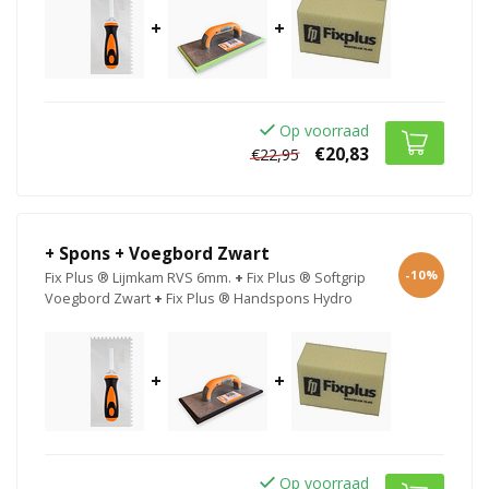
+
+
Op voorraad
€20,83
€22,95
+ Spons + Voegbord Zwart
-10%
Fix Plus ® Lijmkam RVS 6mm.
+
Fix Plus ® Softgrip
Voegbord Zwart
+
Fix Plus ® Handspons Hydro
+
+
Op voorraad