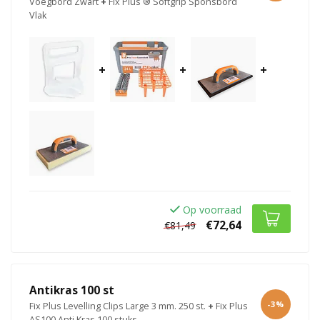
Voegbord Zwart
+
Fix Plus ® Softgrip Sponsbord
Vlak
+
+
+
Op voorraad
€72,64
€81,49
Antikras 100 st
-3%
Fix Plus Levelling Clips Large 3 mm. 250 st.
+
Fix Plus
AS100 Anti Kras 100 stuks