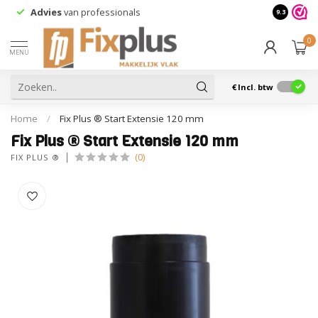
Advies
van professionals
9.3
0
MENU
€
Incl. btw
Home
/
Fix Plus ® Start Extensie 120 mm
Fix Plus ® Start Extensie 120 mm
(0)
FIX PLUS ®