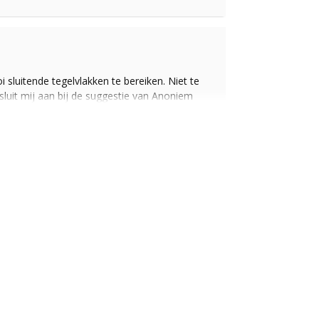
sluitende tegelvlakken te bereiken. Niet te
sluit mij aan bij de suggestie van Anoniem
an vier tegels kan worden geplaatst. Of voor
*20cm hexagoon cementtegels van 1.6cm dik