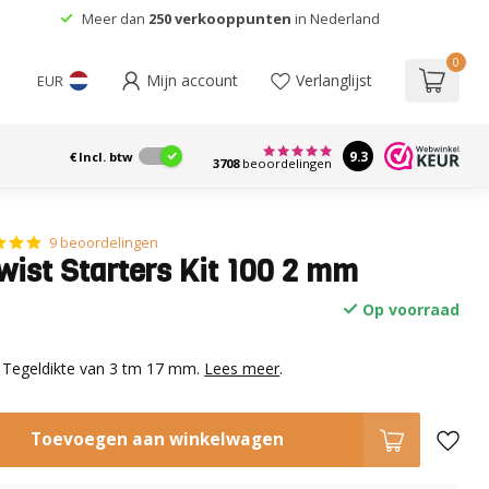
Advies
van professionals
0
Mijn account
Verlanglijst
EUR
9.3
€
Incl. btw
3708
beoordelingen
9 beoordelingen
wist Starters Kit 100 2 mm
Op voorraad
Tegeldikte van 3 tm 17 mm.
Lees meer
.
Toevoegen aan winkelwagen