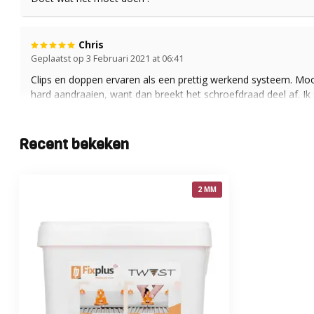
Chris
Geplaatst op 3 Februari 2021 at 06:41
Clips en doppen ervaren als een prettig werkend systeem. Mooi 
hard aandraaien, want dan breekt het schroefdraad deel af. Ik 
hieronder, van een clip in kruisuitvoering, die in het midden v
wildverband een clip met drie vlakken.
Recent bekeken
Jorrit
Geplaatst op 20 Januari 2021 at 23:09
2 MM
"Tegelvloer verpest met deze afstandhouders. Het waren 23
kurt bols
Geplaatst op 8 Oktober 2020 at 11:57
"super handig