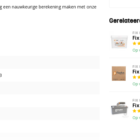
dig een nauwkeurige berekening maken met onze
Gerelateer
FIX
Fix
Op 
FIX
Fix
3
Op 
FIX
Fi
Op 