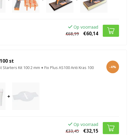
Op voorraad
€60,14
€68,99
100 st
-4%
st Starters Kit 100 2 mm
+
Fix Plus AS100 Anti Kras 100
+
Op voorraad
€32,15
€33,45