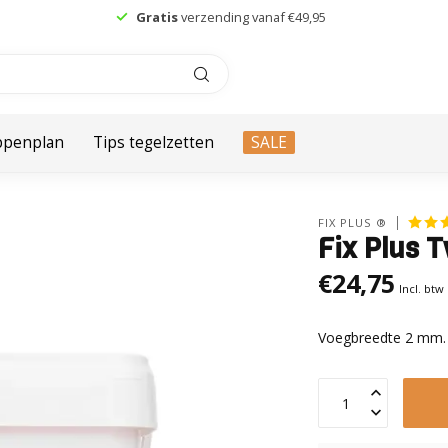
Meer dan
250 verkooppunten
in Nederland
ppenplan
Tips tegelzetten
SALE
FIX PLUS ®
Fix Plus T
€24,75
Incl. btw
Voegbreedte 2 mm. 