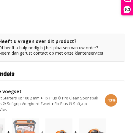
9,3
Heeft u vragen over dit product?
Of heeft u hulp nodig bij het plaatsen van uw order?
Neem dan gerust contact op met onze klantenservice!
ndels
 voegset
st Starters Kit 100 2 mm
+
Fix Plus ® Pro Clean Sponsbak
-13%
us ® Softgrip Voegbord Zwart
+
Fix Plus ® Softgrip
Vlak
+
+
+