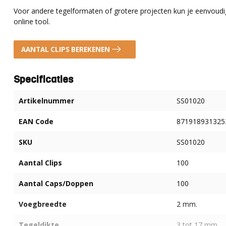
Voor andere tegelformaten of grotere projecten kun je eenvou
online tool.
AANTAL CLIPS BEREKENEN
Specificaties
Artikelnummer
SS01020
EAN Code
871918931325
SKU
SS01020
Aantal Clips
100
Aantal Caps/Doppen
100
Voegbreedte
2 mm.
Tegeldikte
3 tot 17 mm.