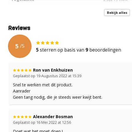
Geschikt voor vloertegels
Bekijk alles
Geschikt voor wandtegels
Reviews
5
/
5
5
sterren op basis van
9
beoordelingen
Ron van Enkhuizen
Geplaatst op 19 Augustus 2022 at 15:39
Snel te werken met dit product.
Aanrader
Geen tang nodig, die je steeds weer kwijt bent.
Alexander Bosman
Geplaatst op 16 Mei 2022 at 12:56
Doet wat het moet doen !