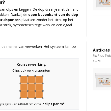
m?
 van clips en keggen. De dop draai je met de hand
rokken. Dankzij de
open bovenkant van de dop
kruispunten
plaatsen zonder het zicht op het
or strak, symmetrisch tegelwerk en een egaal
en de manier van verwerken. Het systeem kan op
Antikras 
Fix Plus Twi
stuks
Kruisverwerking
Clips ook op kruispunten
ij tegels van 60×60 cm circa
7 clips per m²
.