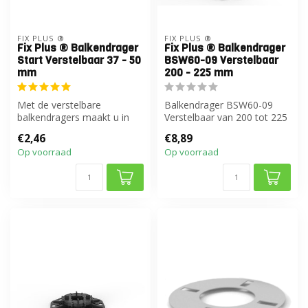
FIX PLUS ®
FIX PLUS ®
Fix Plus ® Balkendrager
Fix Plus ® Balkendrager
Start Verstelbaar 37 - 50
BSW60-09 Verstelbaar
mm
200 - 225 mm
Met de verstelbare
Balkendrager BSW60-09
balkendragers maakt u in
Verstelbaar van 200 tot 225
een handomdraai de
mm
€2,46
€8,89
perfecte basis vo...
Op voorraad
Op voorraad