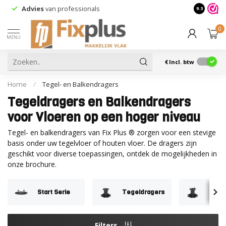
Advies
van professionals
9.3
0
MENU
€
Incl. btw
Home
/
Tegel- en Balkendragers
Tegeldragers en Balkendragers
voor Vloeren op een hoger niveau
Tegel- en balkendragers van Fix Plus ® zorgen voor een stevige
basis onder uw tegelvloer of houten vloer. De dragers zijn
geschikt voor diverse toepassingen, ontdek de mogelijkheden in
onze brochure.
Start Serie
Tegeldragers
Balke
Filters