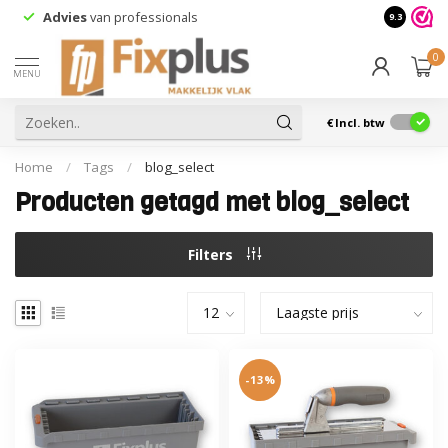
Advies
van professionals
9.3
0
MENU
€
Incl. btw
Home
/
Tags
/
blog_select
Producten getagd met blog_select
Filters
-13%