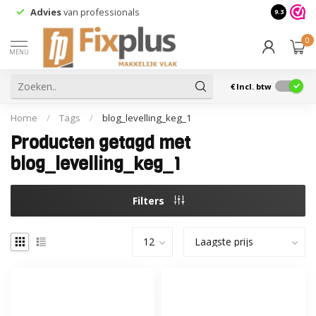
Advies
van professionals
9.3
0
MENU
€
Incl. btw
Home
/
Tags
/
blog_levelling_keg_1
Producten getagd met
blog_levelling_keg_1
Filters