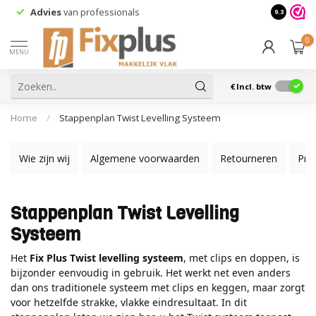
Advies
van professionals
9.3
0
MENU
€
Incl. btw
Home
/
Stappenplan Twist Levelling Systeem
Wie zijn wij
Algemene voorwaarden
Retourneren
Priv
Stappenplan Twist Levelling
Systeem
Het
Fix Plus Twist levelling systeem
, met clips en doppen, is
bijzonder eenvoudig in gebruik. Het werkt net even anders
dan ons traditionele systeem met clips en keggen, maar zorgt
voor hetzelfde strakke, vlakke eindresultaat. In dit