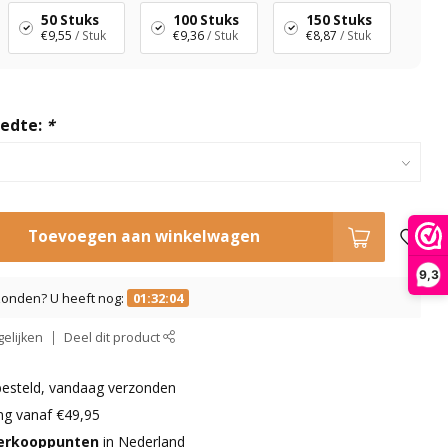
50 Stuks
100 Stuks
150 Stuks
€9,55
/ Stuk
€9,36
/ Stuk
€8,87
/ Stuk
eedte:
*
Toevoegen aan winkelwagen
9,3
zonden? U heeft nog:
01:32:03
elijken
Deel dit product
besteld, vandaag verzonden
ng vanaf €49,95
verkooppunten
in Nederland