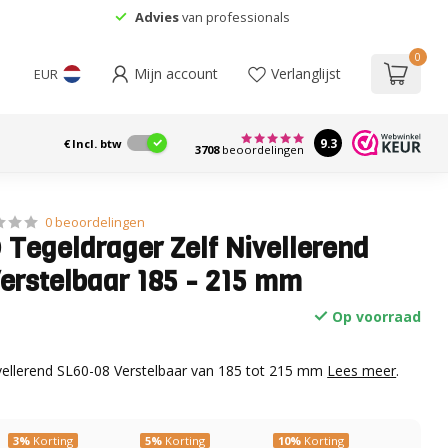
Advies
van professionals
0
Mijn account
Verlanglijst
EUR
9.3
€
Incl. btw
3708
beoordelingen
0 beoordelingen
 Tegeldrager Zelf Nivellerend
erstelbaar 185 - 215 mm
Op voorraad
vellerend SL60-08 Verstelbaar van 185 tot 215 mm
Lees meer
.
3%
Korting
5%
Korting
10%
Korting