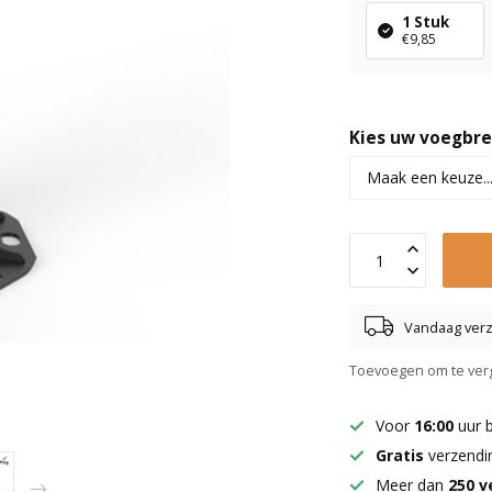
1 Stuk
€9,85
Kies uw voegbr
Vandaag ver
Toevoegen om te verg
Voor
16:00
uur 
Gratis
verzendi
Meer dan
250 