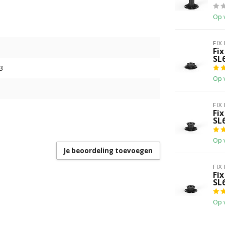
Op 
FIX
Fix
SL
3
Op 
FIX
Fix
SL
Op 
Je beoordeling toevoegen
FIX
Fix
SL
Op 