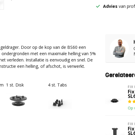
Advies
van prof
 tegeldrager. Door op de kop van de BS60 een
de ondergronden met een maximale helling van 5%
t verleden. Installatie is eenvoudig en snel. De
tructie een helling, of afschot, is verwerkt.
Gerelateer
mm
1 st. Disk
4 st. Tabs
FIX
Fix
SL
Op 
FIX
Fix
SL