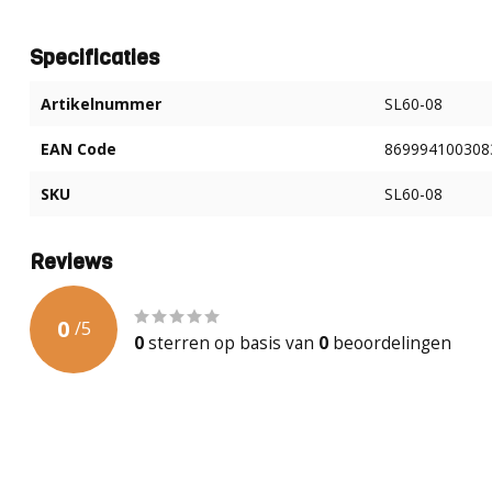
Specificaties
Artikelnummer
SL60-08
EAN Code
869994100308
SKU
SL60-08
Reviews
0
/
5
0
sterren op basis van
0
beoordelingen