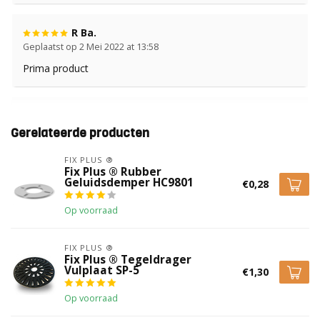
R Ba.
Geplaatst op 2 Mei 2022 at 13:58
Prima product
Peter Lammering
Geplaatst op 1 Februari 2022 at 17:12
Gerelateerde producten
Product voldoet prima. Ik had de laagste tegeldragers
FIX PLUS ®
nodig en dit product voldeed hieraan. Terrastegels liggen er
Fix Plus ® Rubber
prima bij op mijn balkon.
Geluidsdemper HC9801
€0,28
Op voorraad
Leo de Vries
Geplaatst op 10 Juli 2020 at 16:12
FIX PLUS ®
Fix Plus ® Tegeldrager
Perfecte tegeldragers en prima in hoogte te verstellen.Ik
Vulplaat SP-5
€1,30
ben er erg tevreden mee.
Op voorraad