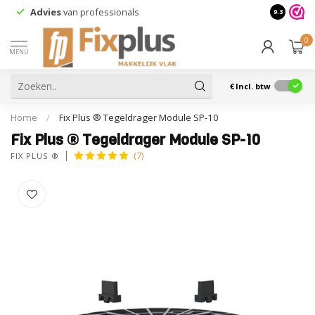
Advies
van professionals
9.3
0
MENU
€
Incl. btw
Home
/
Fix Plus ® Tegeldrager Module SP-10
Fix Plus ® Tegeldrager Module SP-10
(7)
FIX PLUS ®