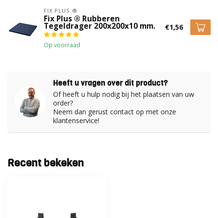
Kurt Wyseur
FIX PLUS ®
Geplaatst op 1 Juli 2019 at 09:51
Fix Plus ® Rubberen
Tegeldrager 200x200x10 mm.
€1,56
"Super systeem
Op voorraad
R. Prins
Geplaatst op 19 Augustus 2018 at 09:59
Heeft u vragen over dit product?
Tegeldragers functioneren uitstekend.
Of heeft u hulp nodig bij het plaatsen van uw
order?
Neem dan gerust contact op met onze
klantenservice!
Recent bekeken